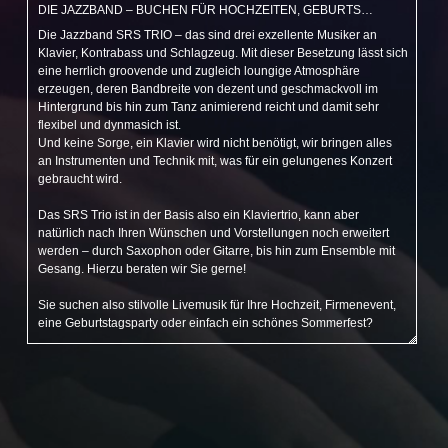
DIE JAZZBAND – BUCHEN FÜR HOCHZEITEN, GEBURTSTAGSFEIERN UND FIRMENEVENTS
Die Jazzband SRS TRIO – das sind drei exzellente Musiker an
Klavier, Kontrabass und Schlagzeug. Mit dieser Besetzung lässt sich
eine herrlich groovende und zugleich loungige Atmosphäre
erzeugen, deren Bandbreite von dezent und geschmackvoll im
Hintergrund bis hin zum Tanz animierend reicht und damit sehr
flexibel und dynmasich ist.
Und keine Sorge, ein Klavier wird nicht benötigt, wir bringen alles
an Instrumenten und Technik mit, was für ein gelungenes Konzert
gebraucht wird.
Das SRS Trio ist in der Basis also ein Klaviertrio, kann aber
natürlich nach Ihren Wünschen und Vorstellungen noch erweitert
werden – durch Saxophon oder Gitarre, bis hin zum Ensemble mit
Gesang. Hierzu beraten wir Sie gerne!
Sie suchen also stilvolle Livemusik für Ihre Hochzeit, Firmenevent,
eine Geburtstagsparty oder einfach ein schönes Sommerfest?
Klicken Sie
hier
für eine
kostenlose, unverbindliche Anfrage.